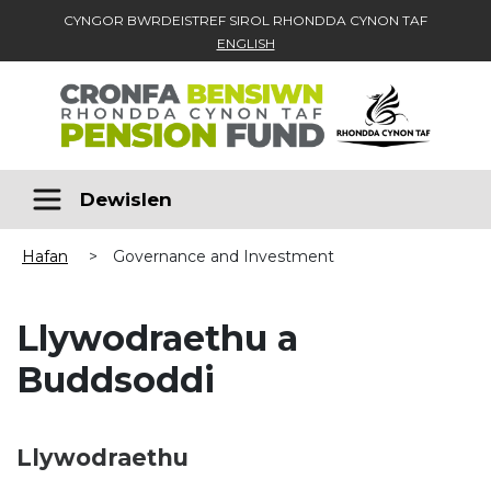
CYNGOR BWRDEISTREF SIROL RHONDDA CYNON TAF
ENGLISH
Skip to main content
Dewislen
Hafan
>
Governance and Investment
Llywodraethu a
Buddsoddi
Llywodraethu