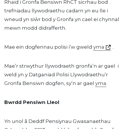
Rhaid i Gronfa Bensiwn RhCT sicrhau bod
trefniadau llywodraethu cadarn yn eu lle i
wneud yn siŵr bod y Gronfa yn cael ei chynnal
mewn modd didrafferth.
Mae ein dogfennau polisi i’w gweld
yma
.
Mae’r strwythur llywodraeth gronfa’n ar gael i
weld yn y Datganiad Polisi Llywodraethu’r
Gronfa Bensiwn dogfen, sy’n ar gael
yma
.
Bwrdd Pensiwn Lleol
Yn unol â Deddf Pensiynau Gwasanaethau