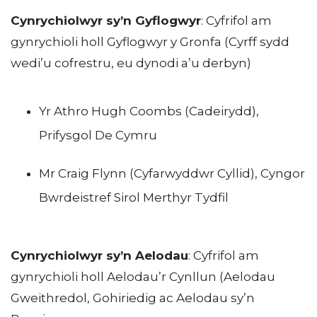
Cynrychiolwyr sy’n Gyflogwyr
: Cyfrifol am
gynrychioli holl Gyflogwyr y Gronfa (Cyrff sydd
wedi’u cofrestru, eu dynodi a’u derbyn)
Yr Athro Hugh Coombs (Cadeirydd),
Prifysgol De Cymru
Mr Craig Flynn (Cyfarwyddwr Cyllid), Cyngor
Bwrdeistref Sirol Merthyr Tydfil
Cynrychiolwyr sy’n Aelodau
: Cyfrifol am
gynrychioli holl Aelodau’r Cynllun (Aelodau
Gweithredol, Gohiriedig ac Aelodau sy’n