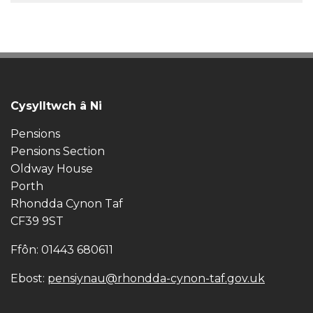
Cysylltwch â Ni
Pensions
Pensions Section
Oldway House
Porth
Rhondda Cynon Taf
CF39 9ST
Ffôn: 01443 680611
Ebost:
pensiynau@rhondda-cynon-taf.gov.uk