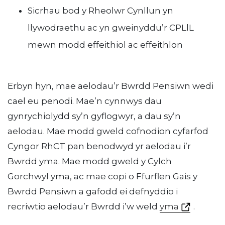
Sicrhau bod y Rheolwr Cynllun yn
llywodraethu ac yn gweinyddu’r CPLlL
mewn modd effeithiol ac effeithlon
Erbyn hyn, mae aelodau’r Bwrdd Pensiwn wedi
cael eu penodi. Mae’n cynnwys dau
gynrychiolydd sy’n gyflogwyr, a dau sy’n
aelodau. Mae modd gweld cofnodion cyfarfod
Cyngor RhCT pan benodwyd yr aelodau i’r
Bwrdd yma. Mae modd gweld y Cylch
Gorchwyl yma, ac mae copi o Ffurflen Gais y
Bwrdd Pensiwn a gafodd ei defnyddio i
recriwtio aelodau’r Bwrdd i’w weld
yma
.