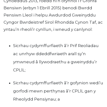
Cyhoeddus 2013, roedd hi’n ofynnol i’r Gronfa
Bensiwn (erbyn 1 Ebrill 2015) benodi Bwrdd
Pensiwn Lleol i helpu Awdurdod Gweinyddu
Cyngor Bwrdeistref Sirol Rhondda Cynon Taf, ac
yntau’n rheoli’r cynllun, i wneud y canlynol:
Sicrhau cydymffurfiaeth â’r Prif Reoliadau
ac unrhyw ddeddfwriaeth arall sy’n
ymwneud â llywodraethu a gweinyddu’r
CPLlL;
Sicrhau cydymffurfiaeth â’r gofynion wedi’u
gorfodi mewn perthynas â’r CPLlL gan y
Rheolydd Pensiynau; a