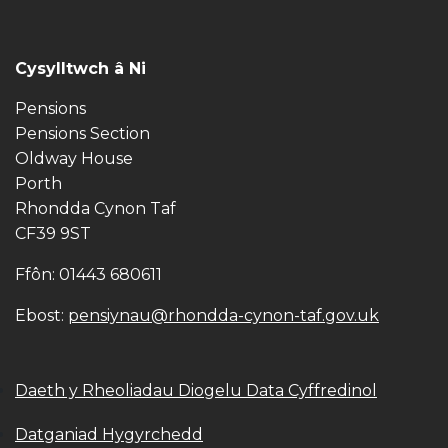
Cysylltwch â Ni
Pensions
Pensions Section
Oldway House
Porth
Rhondda Cynon Taf
CF39 9ST
Ffôn: 01443 680611
Ebost:
pensiynau@rhondda-cynon-taf.gov.uk
Daeth y Rheoliadau Diogelu Data Cyffredinol
Datganiad Hygyrchedd