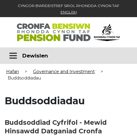
CYNGOR BWRDEISTREF SIROL RHONDDA CYNON TAF
ENGLISH
Skip to main content
Dewislen
Hafan
>
Governance and Investment
>
Buddsoddiadau
Buddsoddiadau
Buddsoddiad Cyfrifol - Mewid
Hinsawdd Datganiad Cronfa