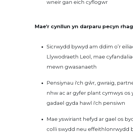
wneir gan eich cyflogwr
Mae'r cynllun yn darparu pecyn rhago
Sicrwydd bywyd am ddim o’r eili
Llywodraeth Leol, mae cyfandali
mewn gwasanaeth
Pensiynau i'ch gŵr, gwraig, partne
nhw ac ar gyfer plant cymwys o
gadael gyda hawl i'ch pensiwn
Mae yswiriant hefyd ar gael os by
colli swydd neu effeithlonrwydd