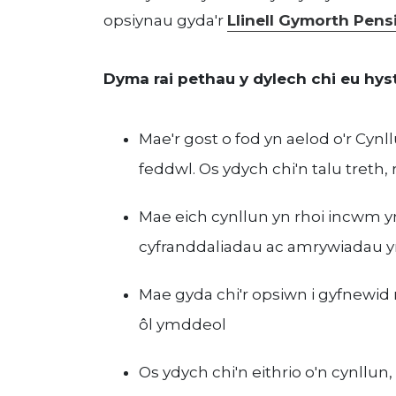
opsiynau gyda'r
Llinell Gymorth Pens
Dyma rai pethau y dylech chi eu hyst
Mae'r gost o fod yn aelod o'r Cynl
feddwl. Os ydych chi'n talu treth,
Mae eich cynllun yn rhoi incwm ymd
cyfranddaliadau ac amrywiadau y
Mae gyda chi'r opsiwn i gyfnewid 
ôl ymddeol
Os ydych chi'n eithrio o'n cynllun,