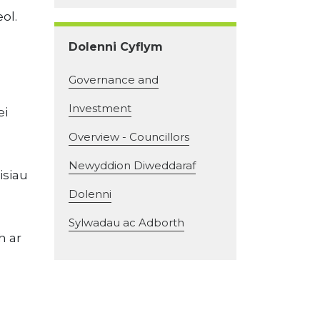
ol.
Dolenni Cyflym
Governance and
Investment
ei
Overview - Councillors
Newyddion Diweddaraf
isiau
Dolenni
Sylwadau ac Adborth
h ar