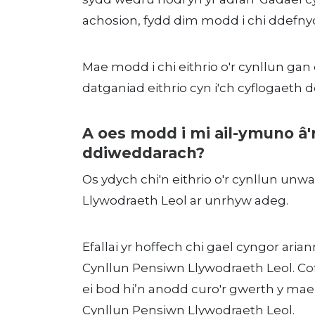
achosion, fydd dim modd i chi ddefnyd
Mae modd i chi eithrio o'r cynllun gan
datganiad eithrio cyn i'ch cyflogaeth 
A oes modd i mi ail-ymuno â
ddiweddarach?
Os ydych chi'n eithrio o'r cynllun unw
Llywodraeth Leol ar unrhyw adeg.
Efallai yr hoffech chi gael cyngor aria
Cynllun Pensiwn Llywodraeth Leol. Co
ei bod hi’n anodd curo'r gwerth y mae
Cynllun Pensiwn Llywodraeth Leol.