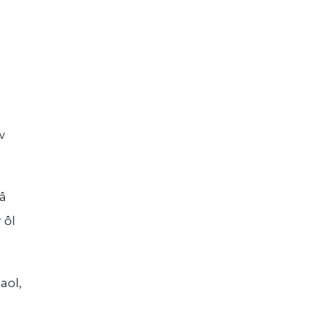
w
 â
 ôl
aol,