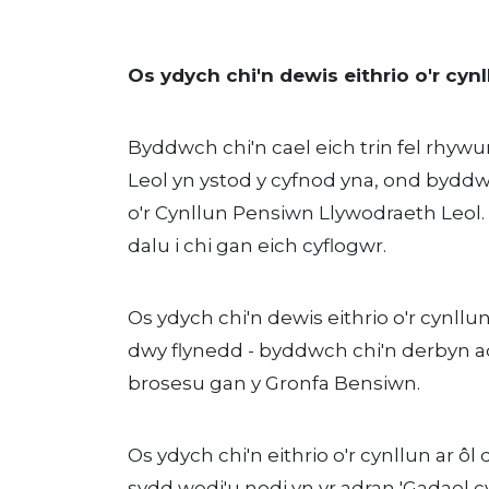
Os ydych chi'n dewis eithrio o'r cyn
Byddwch chi'n cael eich trin fel rhyw
Leol yn ystod y cyfnod yna, ond byddwc
o'r Cynllun Pensiwn Llywodraeth Leol. 
dalu i chi gan eich cyflogwr.
Os ydych chi'n dewis eithrio o'r cynllu
dwy flynedd - byddwch chi'n derbyn ad-d
brosesu gan y Gronfa Bensiwn.
Os ydych chi'n eithrio o'r cynllun ar ô
sydd wedi'u nodi yn yr adran 'Gadael 