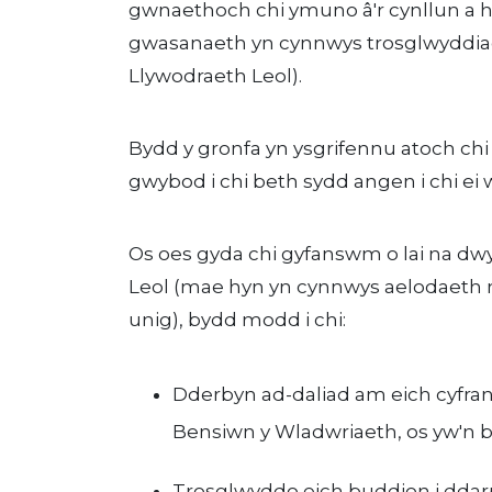
gwnaethoch chi ymuno â'r cynllun a hy
gwasanaeth yn cynnwys trosglwyddiad
Llywodraeth Leol).
Bydd y gronfa yn ysgrifennu atoch chi y
gwybod i chi beth sydd angen i chi ei
Os oes gyda chi gyfanswm o lai na dw
Leol (mae hyn yn cynnwys aelodaeth 
unig), bydd modd i chi:
Dderbyn ad-daliad am eich cyfraniad
Bensiwn y Wladwriaeth, os yw'n b
Trosglwyddo eich buddion i ddar