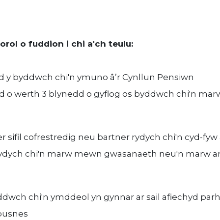
rol o fuddion i chi a'ch teulu:
ad y byddwch chi'n ymuno â’r Cynllun Pensiwn
ad o werth 3 blynedd o gyflog os byddwch chi'n mar
r sifil cofrestredig neu bartner rydych chi'n cyd-fyw
s ydych chi'n marw mewn gwasanaeth neu'n marw ar
ddwch chi'n ymddeol yn gynnar ar sail afiechyd parh
 busnes