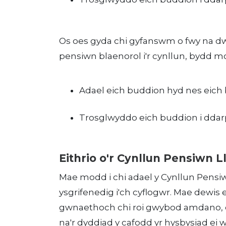
Os oes gyda chi gyfanswm o fwy na dw
pensiwn blaenorol i'r cynllun, bydd mo
Adael eich buddion hyd nes eich 
Trosglwyddo eich buddion i ddar
Eithrio o'r Cynllun Pensiwn 
Mae modd i chi adael y Cynllun Pensi
ysgrifenedig i'ch cyflogwr. Mae dewis e
gwnaethoch chi roi gwybod amdano, on
na'r dyddiad y cafodd yr hysbysiad ei 