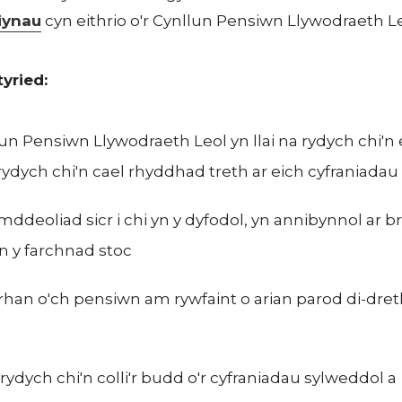
iynau
cyn eithrio o'r Cynllun Pensiwn Llywodraeth Le
yried:
lun Pensiwn Llywodraeth Leol yn llai na rydych chi'n 
 rydych chi'n cael rhyddhad treth ar eich cyfraniadau
deoliad sicr i chi yn y dyfodol, yn annibynnol ar br
n y farchnad stoc
rhan o'ch pensiwn am rywfaint o arian parod di-dret
 rydych chi'n colli'r budd o'r cyfraniadau sylweddol a