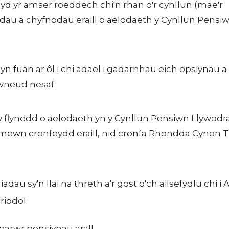
d yr amser roeddech chi'n rhan o'r cynllun (mae'r
au a chyfnodau eraill o aelodaeth y Cynllun Pensi
n fuan ar ôl i chi adael i gadarnhau eich opsiynau a
 wneud nesaf.
y flynedd o aelodaeth yn y Cynllun Pensiwn Llywodr
mewn cronfeydd eraill, nid cronfa Rhondda Cynon T
au sy'n llai na threth a'r gost o'ch ailsefydlu chi i A
riodol.
parwr pensiynau arall