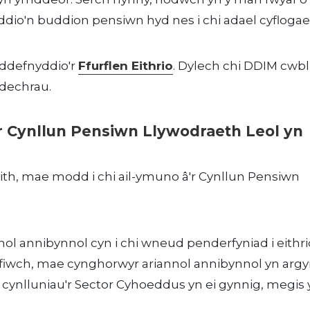
dio'n buddion pensiwn hyd nes i chi adael cyflogae
 ddefnyddio'r
Ffurflen Eithrio
. Dylech chi DDIM cwb
ddechrau.
'r Cynllun Pensiwn Llywodraeth Leol yn
aith, mae modd i chi ail-ymuno â'r Cynllun Pensiwn
nnol annibynnol cyn i chi wneud penderfyniad i eithrio
fiwch, mae cynghorwyr ariannol annibynnol yn arg
 cynlluniau'r Sector Cyhoeddus yn ei gynnig, megis 