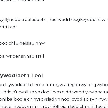
y flynedd o aelodaeth, neu wedi trosglwyddo hawl
dd i chi:
bod chi'u heisiau nhw
parwr pensiynau arall
Llywodraeth Leol
wn Llywodraeth Leol ar unrhyw adeg drwy roi gwybo
ithrio o'r cynllun yn dod i rym o ddiwedd y cyfnod ta
i bai bod eich hysbysiad yn nodi dyddiad sy'n hwy
wneud. Byddwn ni'n argymell eich bod chi'n trafod e