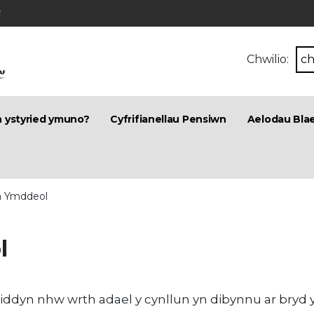
F
Chwilio:
n ystyried ymuno?
Cyfrifianellau Pensiwn
Aelodau Bla
n Ymddeol
l
iddyn nhw wrth adael y cynllun yn dibynnu ar bryd 