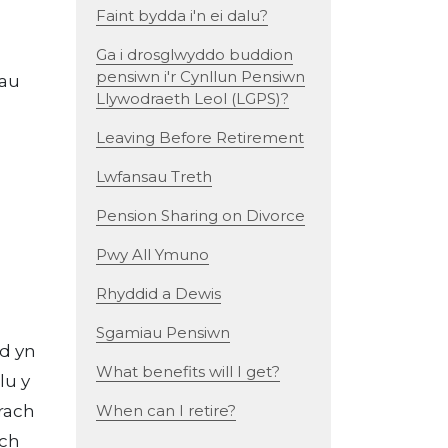
Faint bydda i'n ei dalu?
Ga i drosglwyddo buddion
pensiwn i'r Cynllun Pensiwn
iau
Llywodraeth Leol (LGPS)?
Leaving Before Retirement
Lwfansau Treth
Pension Sharing on Divorce
Pwy All Ymuno
Rhyddid a Dewis
Sgamiau Pensiwn
d yn
What benefits will I get?
lu y
rach
When can I retire?
ich