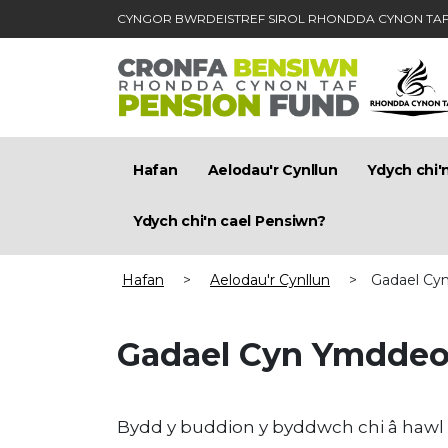
CYNGOR BWRDEISTREF SIROL RHONDDA CYNON TA
Skip to main content
Hafan
Aelodau'r Cynllun
Ydych chi'
Ydych chi'n cael Pensiwn?
Hafan
>
Aelodau'r Cynllun
>
Gadael Cy
Gadael Cyn Ymddeo
Bydd y buddion y byddwch chi â hawl 