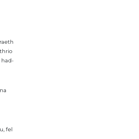
raeth
thrio
u had-
 na
, fel