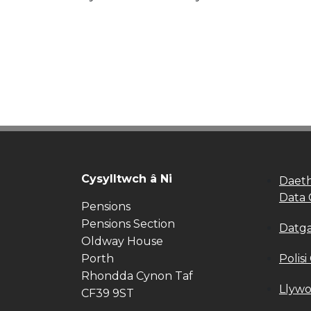
Cysylltwch â Ni
Daeth
Data 
Pensions
Pensions Section
Datg
Oldway House
Porth
Polisi
Rhondda Cynon Taf
Llywo
CF39 9ST