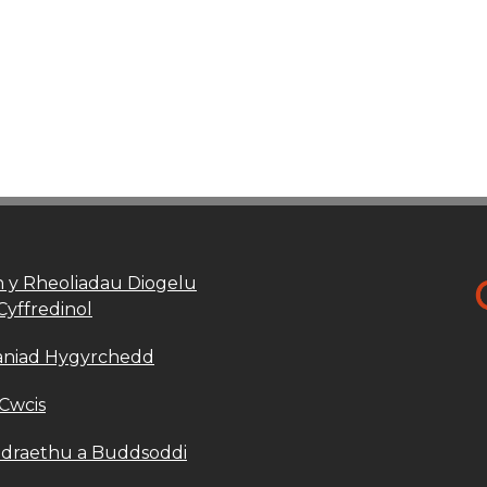
 y Rheoliadau Diogelu
Cyffredinol
aniad Hygyrchedd
 Cwcis
draethu a Buddsoddi