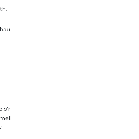
th.
lhau
 o'r
ymell
y