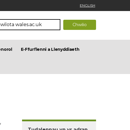
ENGLISH
enorol
E-Ffurflenni a Llenyddiaeth
y
Tudalennau yn yr adran