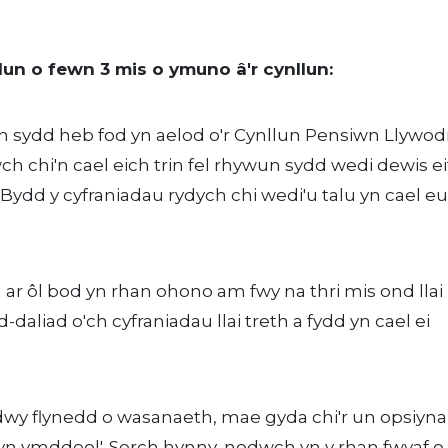
llun o fewn 3 mis o ymuno â'r cynllun:
un sydd heb fod yn aelod o'r Cynllun Pensiwn Llywod
h chi'n cael eich trin fel rhywun sydd wedi dewis ei
Bydd y cyfraniadau rydych chi wedi'u talu yn cael e
n ar ôl bod yn rhan ohono am fwy na thri mis ond llai
aliad o'ch cyfraniadau llai treth a fydd yn cael ei
l dwy flynedd o wasanaeth, mae gyda chi'r un opsiynau
cyn ymddeol'. Serch hynny, nodwch yn y rhan fwyaf o