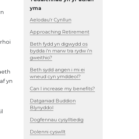
yma
wn
Aelodau'r Cynllun
Approaching Retirement
 rhoi
Beth fydd yn digwydd os
bydda i'n marw tra rydw i'n
gweithio?
Beth sydd angen i mi ei
aeth
wneud cyn ymddeol?
af yn
Can I increase my benefits?
Datganiad Buddion
Blynyddol
il
Dogfennau cysylltiedig
Dolenni cyswllt