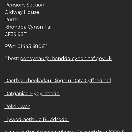
Pensions Section
Oldway House
Porth
Rhondda Cynon Taf
CF39 9ST
Ffôn: 01443 680611
Ebost:
pensiynau@rhondda-cynon-taf.gov.uk
Daeth y Rheoliadau Diogelu Data Cyffredinol
Datganiad Hygyrchedd
Polisi Cwcis
Llywodraethu a Buddsoddi