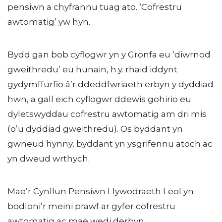
pensiwn a chyfrannu tuag ato. ‘Cofrestru
awtomatig’ yw hyn.
Bydd gan bob cyflogwr yn y Gronfa eu ‘diwrnod
gweithredu’ eu hunain, h.y. rhaid iddynt
gydymffurfio â’r ddeddfwriaeth erbyn y dyddiad
hwn, a gall eich cyflogwr ddewis gohirio eu
dyletswyddau cofrestru awtomatig am dri mis
(o’u dyddiad gweithredu). Os byddant yn
gwneud hynny, byddant yn ysgrifennu atoch ac
yn dweud wrthych.
Mae’r Cynllun Pensiwn Llywodraeth Leol yn
bodloni’r meini prawf ar gyfer cofrestru
awtomatig ac mae wedi derbyn