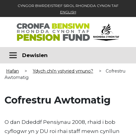
CYNGOR BWRDEISTREF SIROL RHONDDA CYNON TAF
ENGLISH
Skip to main content
Dewislen
Hafan
>
Ydych chi'n ystyried ymuno?
>
Cofrestru
Awtomatig
Cofrestru Awtomatig
O dan Ddeddf Pensiynau 2008, rhaid i bob
cyflogwr yn y DU roi rhai staff mewn cynllun