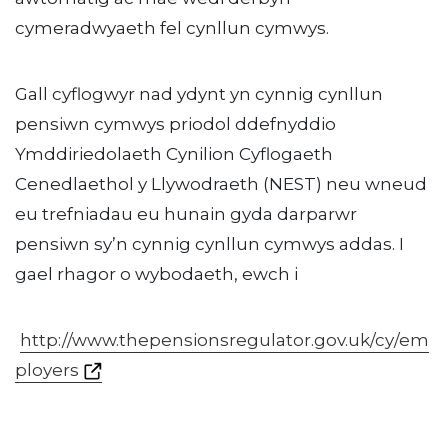
cymeradwyaeth fel cynllun cymwys.
Gall cyflogwyr nad ydynt yn cynnig cynllun
pensiwn cymwys priodol ddefnyddio
Ymddiriedolaeth Cynilion Cyflogaeth
Cenedlaethol y Llywodraeth (NEST) neu wneud
eu trefniadau eu hunain gyda darparwr
pensiwn sy’n cynnig cynllun cymwys addas. I
gael rhagor o wybodaeth, ewch i
http://www.thepensionsregulator.gov.uk/cy/em
ployers