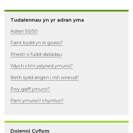
Tudalennau yn yr adran yma
Adran 50/50
Faint bydd yn ei gostio?
Rhestr o fudd-daliadau
Ydych chi'n ystyried ymuno?
Beth sydd angen i mi'i wneud?
Pwy gaiff ymuno?
Pam ymuno'r chynllun?
Dolenni Cyflym