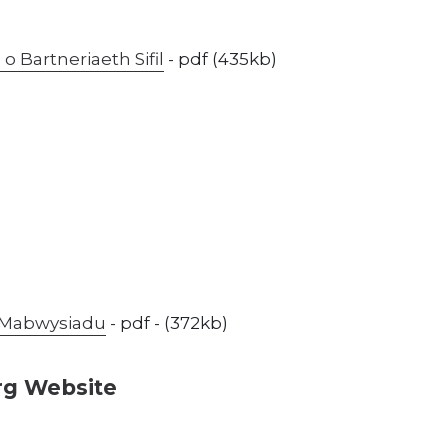
 Bartneriaeth Sifil
- pdf (435kb)
 Mabwysiadu
- pdf - (372kb)
rg Website