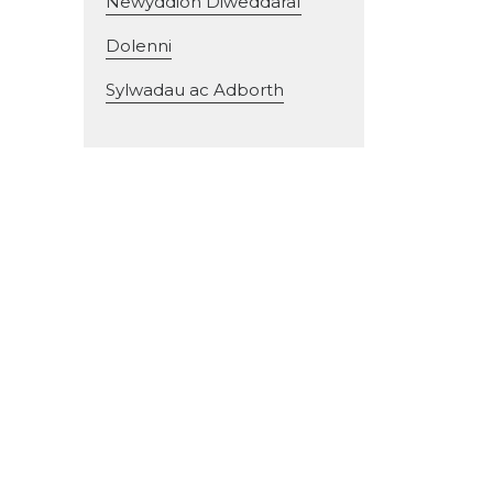
Newyddion Diweddaraf
Dolenni
Sylwadau ac Adborth