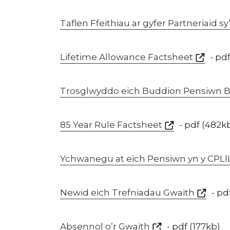
Taflen Ffeithiau ar gyfer Partneriaid s
Lifetime Allowance Factsheet
- pd
Trosglwyddo eich Buddion Pensiwn Bl
85 Year Rule Factsheet
- pdf (482k
Ychwanegu at eich Pensiwn yn y CPLl
Newid eich Trefniadau Gwaith
- pdf
Absennol o’r Gwaith
- pdf (177kb)