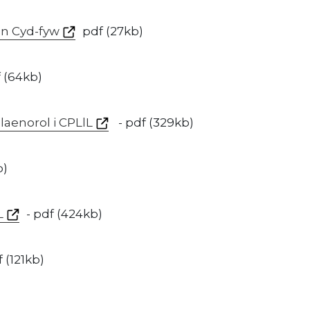
y’n Cyd-fyw
pdf (27kb)
f (64kb)
aenorol i CPLlL
- pdf (329kb)
b)
L
- pdf (424kb)
 (121kb)