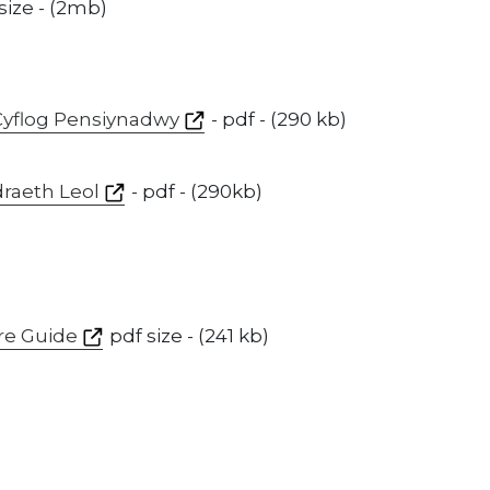
 size - (2mb)
Cyflog Pensiynadwy
- pdf - (290 kb)
draeth Leol
- pdf - (290kb)
re Guide
pdf size - (241 kb)