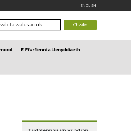
ENGLISH
enorol
E-Ffurflenni a Llenyddiaeth
Tudalennau yn yr adran