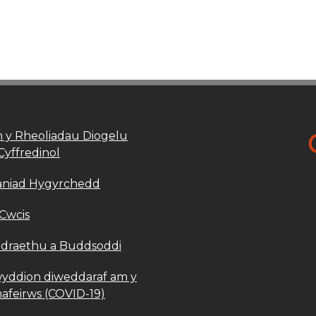
 y Rheoliadau Diogelu
Cyffredinol
aniad Hygyrchedd
 Cwcis
draethu a Buddsoddi
yddion diweddaraf am y
afeirws (COVID-19)