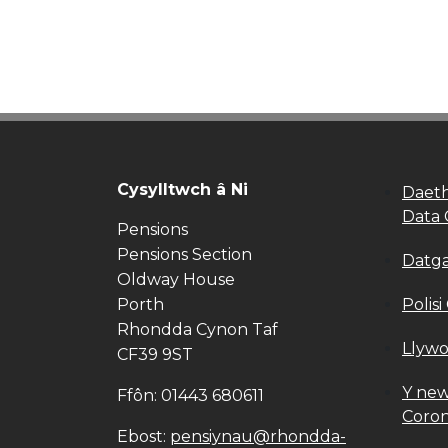
Cysylltwch â Ni
Daeth
Data 
Pensions
Pensions Section
Datg
Oldway House
Porth
Polisi
Rhondda Cynon Taf
Llywo
CF39 9ST
Y new
Ffôn: 01443 680611
Coron
Ebost:
pensiynau@rhondda-