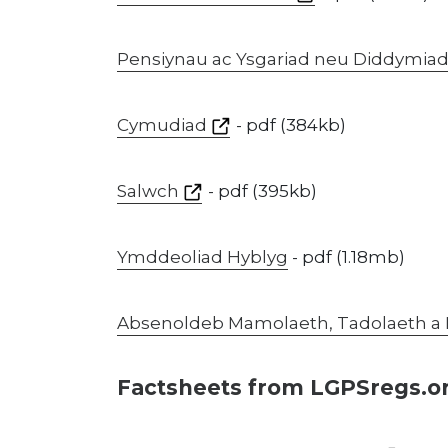
Pensiynau ac Ysgariad neu Diddymiad o
Cymudiad
- pdf (384kb)
Salwch
- pdf (395kb)
Ymddeoliad Hyblyg
- pdf (1.18mb)
Absenoldeb Mamolaeth, Tadolaeth a
Factsheets from LGPSregs.o