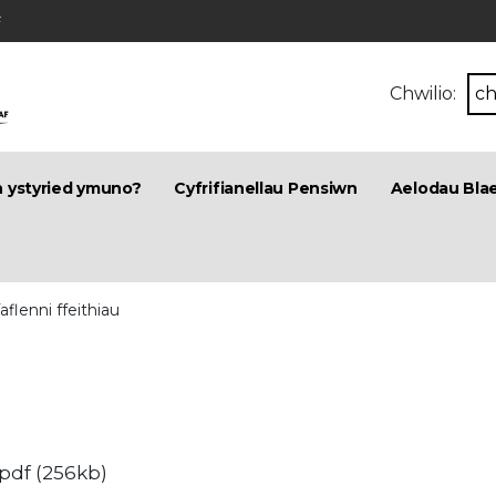
F
Chwilio:
n ystyried ymuno?
Cyfrifianellau Pensiwn
Aelodau Bla
aflenni ffeithiau
pdf (256kb)