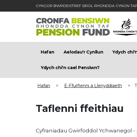
CYNGOR BWRDEISTREF SIROL RHONDDA CYNON TA
Skip to main content
Hafan
Aelodau'r Cynllun
Ydych chi'
Ydych chi'n cael Pensiwn?
Hafan
>
E-Ffurflenni a Llenyddiaeth
>
T
Taflenni ffeithiau
Cyfraniadau Gwirfoddol Ychwanegol - 